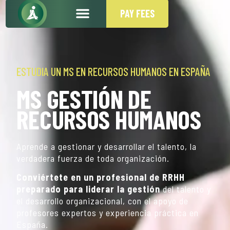
PAY FEES
NUESTRA ESCUELA
ESTUDIA UN MS EN RECURSOS HUMANOS EN ESPAÑA
MS GESTIÓN DE
RECURSOS HUMANOS
Aprende a gestionar y desarrollar el talento, la
verdadera fuerza de toda organización.
Conviértete en un profesional de RRHH
preparado para liderar la gestión
del talento y
el desarrollo organizacional, con el apoyo de
profesores expertos y experiencia práctica en
España.